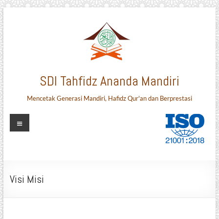
Skip
to
content
SDI Tahfidz Ananda Mandiri
Mencetak Generasi Mandiri, Hafidz Qur'an dan Berprestasi
Menu
Visi Misi