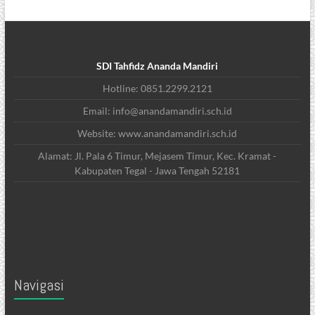
SDI Tahfidz Ananda Mandiri
Hotline: 0851.2299.2121
Email: info@anandamandiri.sch.id
Website: www.anandamandiri.sch.id
Alamat: Jl. Pala 6 Timur, Mejasem Timur, Kec. Kramat -
Kabupaten Tegal - Jawa Tengah 52181
Navigasi